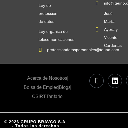
info@teuno.
Ley de
protección
José
de datos
María
Ayora y
Ley organica de
Vicente
telecomunicaciones
Cárdenas
protecciondatospersonales@teuno.com
Acerca de Nosotros
Bolsa de Empleo
Blogs
CSIRT
Tarifario
© 2026 GRUPO BRAVCO S.A.
- Todos los derechos