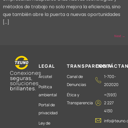
métodos de trabajo no solo mejora la eficiencia, sino
que también abre la puerta a nuevas oportunidades
[…]
Next
→
LEGAL
TRANSPARENCIA
CONTÁCTA
Conexiones
Arcotel
Canal de
1-700-
seguras
,
soluciones
Denuncias
202020
Política
brillantes
.
ambiental
Ética y
+(593)
Transparencia
2 227
Portal de
4130
privacidad
info@teuno.
Ley de