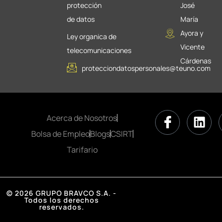
protección
José
de datos
María
Ayora y
Ley organica de
Vicente
telecomunicaciones
Cárdenas
protecciondatospersonales@teuno.com
Acerca de Nosotros
Bolsa de Empleo
Blogs
CSIRT
Tarifario
© 2026 GRUPO BRAVCO S.A. -
Todos los derechos
reservados.