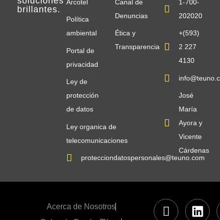
soluciones
Arcotel
Canal de
1-700-
brillantes
.
Denuncias
202020
Política
ambiental
Ética y
+(593)
Transparencia
2 227
Portal de
4130
privacidad
info@teuno.
Ley de
protección
José
de datos
María
Ayora y
Ley organica de
Vicente
telecomunicaciones
Cárdenas
protecciondatospersonales@teuno.com
Acerca de Nosotros