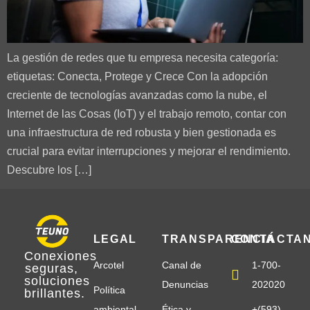
La gestión de redes que tu empresa necesita categoría:
etiquetas: Conecta, Protege y Crece Con la adopción
creciente de tecnologías avanzadas como la nube, el
Internet de las Cosas (IoT) y el trabajo remoto, contar con
una infraestructura de red robusta y bien gestionada es
crucial para evitar interrupciones y mejorar el rendimiento.
Descubre los […]
LEGAL
TRANSPARENCIA
CONTÁCTA
Conexiones
Arcotel
Canal de
1-700-
seguras
,
soluciones
Denuncias
202020
Política
brillantes
.
ambiental
Ética y
+(593)