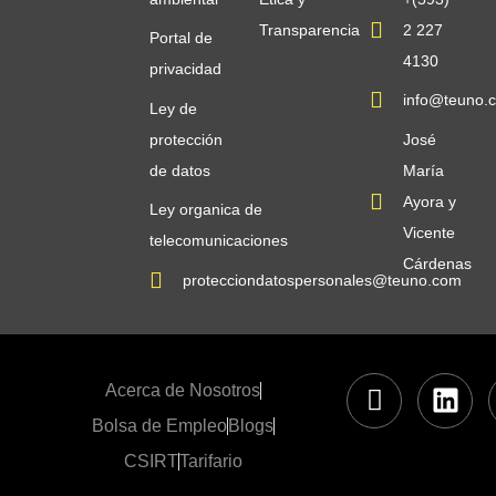
Transparencia
2 227
Portal de
4130
privacidad
info@teuno.
Ley de
protección
José
de datos
María
Ayora y
Ley organica de
Vicente
telecomunicaciones
Cárdenas
protecciondatospersonales@teuno.com
Acerca de Nosotros
Bolsa de Empleo
Blogs
CSIRT
Tarifario