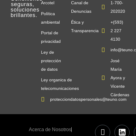
Arcotel
Canal de
1-700-
seguras
,
soluciones
Denuncias
202020
Política
brillantes
.
ambiental
Ética y
+(593)
Transparencia
2 227
Portal de
4130
privacidad
info@teuno.
Ley de
protección
José
de datos
María
Ayora y
Ley organica de
Vicente
telecomunicaciones
Cárdenas
protecciondatospersonales@teuno.com
Acerca de Nosotros