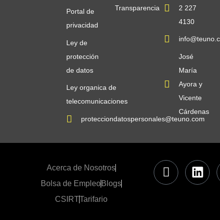
Transparencia
2 227
Portal de
4130
privacidad
info@teuno.
Ley de
protección
José
de datos
María
Ayora y
Ley organica de
Vicente
telecomunicaciones
Cárdenas
protecciondatospersonales@teuno.com
Acerca de Nosotros
Bolsa de Empleo
Blogs
CSIRT
Tarifario