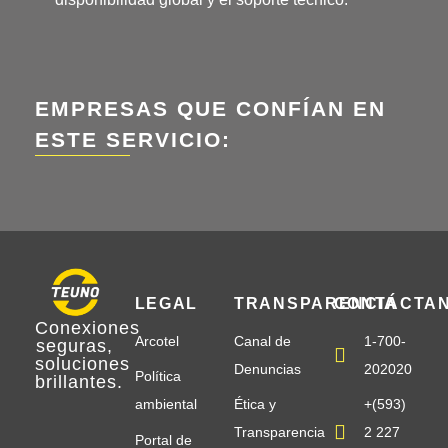
EMPRESAS QUE CONFÍAN EN
ESTE SERVICIO:
LEGAL
TRANSPARENCIA
CONTÁCTA
Conexiones
Arcotel
Canal de
1-700-
seguras
,
soluciones
Denuncias
202020
Política
brillantes
.
ambiental
Ética y
+(593)
Transparencia
2 227
Portal de