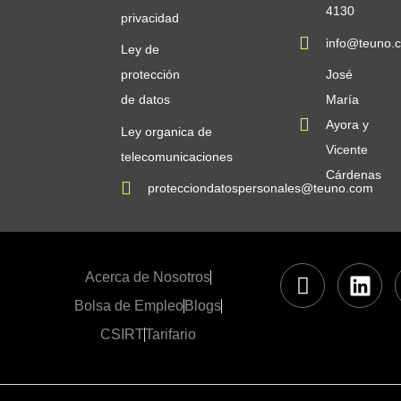
4130
privacidad
info@teuno.
Ley de
protección
José
de datos
María
Ayora y
Ley organica de
Vicente
telecomunicaciones
Cárdenas
protecciondatospersonales@teuno.com
Acerca de Nosotros
Bolsa de Empleo
Blogs
CSIRT
Tarifario