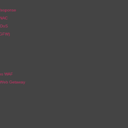
Response
 NAC
DDoS
NGFW)
nes WAF
 Web Getaway