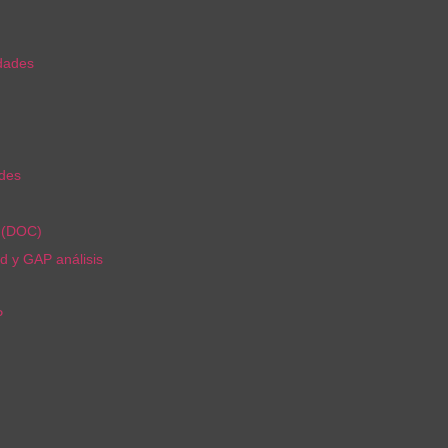
idades
ades
r (DOC)
d y GAP análisis
P