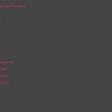
d y GAP análisis
P
Response
 NAC
DDoS
NGFW)