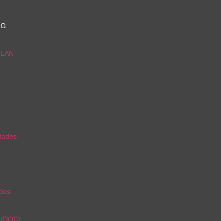
NG
s LAN
idades
ades
r (DOC)