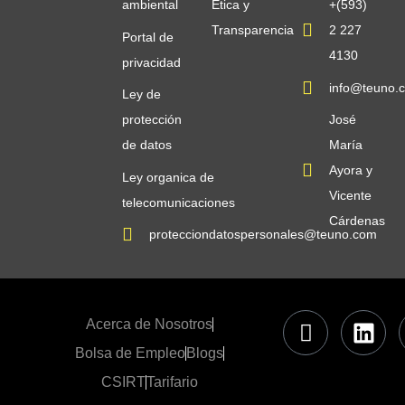
ambiental
Ética y
+(593)
Transparencia
2 227
Portal de
4130
privacidad
info@teuno.
Ley de
protección
José
de datos
María
Ayora y
Ley organica de
Vicente
telecomunicaciones
Cárdenas
protecciondatospersonales@teuno.com
Acerca de Nosotros
Bolsa de Empleo
Blogs
CSIRT
Tarifario