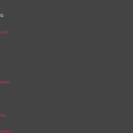
NG
s LAN
idades
ades
r (DOC)