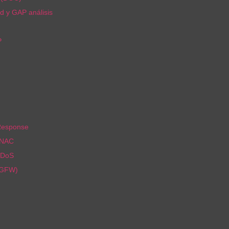
d y GAP análisis
P
Response
 NAC
DDoS
NGFW)