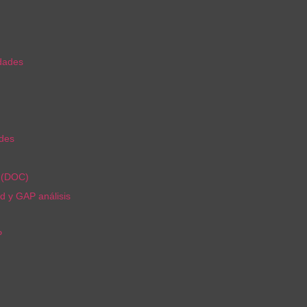
idades
ades
r (DOC)
d y GAP análisis
P