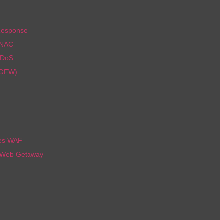
Response
 NAC
DDoS
NGFW)
nes WAF
 Web Getaway